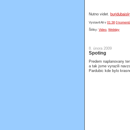
Nutno videt.
burjdubais
Vystavil Ali
v
01:38
0 koment
Štítky:
Video
,
Webtipy
8. února 2009
Spoting
Predem naplanovany term
a tak jsme vyrazili navz
Pardubic kde bylo krasne