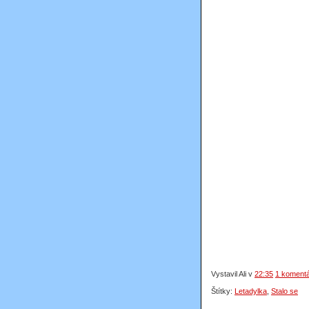
Vystavil Ali
v
22:35
1 koment
Štítky:
Letadylka
,
Stalo se