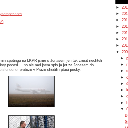
►
20
►
20
kyscraper.com
►
20
ářů
►
20
►
20
►
20
►
20
▼
20
►
in spotingu na LKPR jsme s Jonasem jen tak zrusit nechteli
►
ř
dory pocasi.... no ale mel jsem spis ja jet za Jonasem do
 slunecno, protoze v Praze chodili i ptaci pesky.
►
►
►
►
►
►
▼
B
S