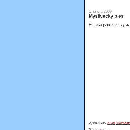
1. února 2009
Myslivecky ples
Po roce jsme opet vyrazi
Vystavil Ali
v
21:48
0 koment