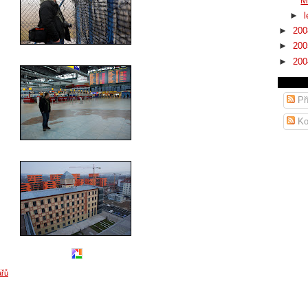
M
►
►
20
►
20
►
20
Př
Ko
ářů