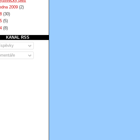
yslivecky ples
ledna 2009
(2)
08
(30)
05
(5)
04
(8)
KANAL RSS
íspěvky
mentáře