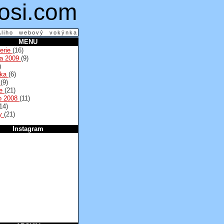
osi.com
Aliho webový vokýnka
MENU
lerie
(16)
na 2009
(9)
)
lka
(6)
a
(9)
se
(21)
o 2008
(11)
14)
py
(21)
Instagram