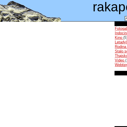
rakap
Fotoga
Indoci
Kino
(5
Letady
Rodin
Stalo 
Thajsk
Video
(
Webti