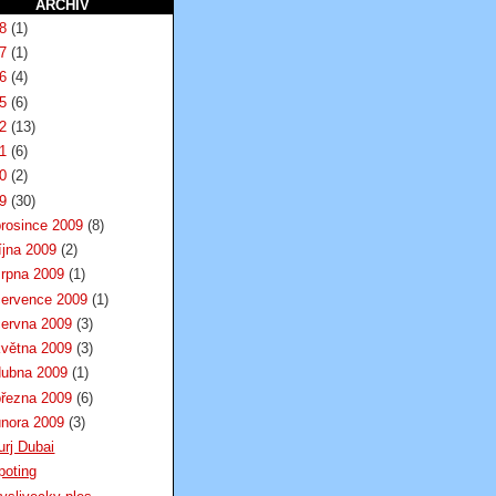
ARCHIV
18
(1)
17
(1)
16
(4)
15
(6)
12
(13)
11
(6)
10
(2)
09
(30)
prosince 2009
(8)
íjna 2009
(2)
srpna 2009
(1)
července 2009
(1)
června 2009
(3)
května 2009
(3)
dubna 2009
(1)
března 2009
(6)
února 2009
(3)
urj Dubai
poting