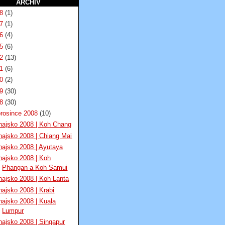
ARCHIV
18
(1)
17
(1)
16
(4)
15
(6)
12
(13)
11
(6)
10
(2)
09
(30)
08
(30)
prosince 2008
(10)
hajsko 2008 | Koh Chang
hajsko 2008 | Chiang Mai
hajsko 2008 | Ayutaya
hajsko 2008 | Koh
Phangan a Koh Samui
hajsko 2008 | Koh Lanta
hajsko 2008 | Krabi
hajsko 2008 | Kuala
Lumpur
hajsko 2008 | Singapur