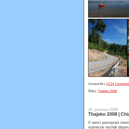
Vystavil Ali
v
13:24
2 koment
Štítky:
Thajsko 2008
18. prosince 2008
Thajsko 2008 | Ch
V ramci poznavani mesta
vyjmecne nechali doporuci