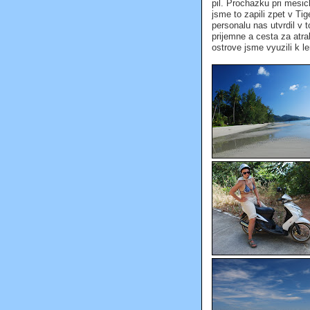
pil. Prochazku pri mesic
jsme to zapili zpet v Ti
personalu nas utvrdil v 
prijemne a cesta za atr
ostrove jsme vyuzili k l