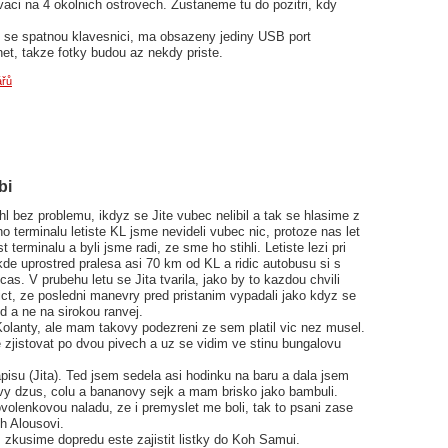
rvaci na 4 okolnich ostrovech. Zustaneme tu do pozitri, kdy
 se spatnou klavesnici, ma obsazeny jediny USB port
et, takze fotky budou az nekdy priste.
ářů
bi
hl bez problemu, ikdyz se Jite vubec nelibil a tak se hlasime z
 terminalu letiste KL jsme nevideli vubec nic, protoze nas let
terminalu a byli jsme radi, ze sme ho stihli. Letiste lezi pri
de uprostred pralesa asi 70 km od KL a ridic autobusu si s
as. V prubehu letu se Jita tvarila, jako by to kazdou chvili
ict, ze posledni manevry pred pristanim vypadali jako kdyz se
od a ne na sirokou ranvej.
olanty, ale mam takovy podezreni ze sem platil vic nez musel.
e zjistovat po dvou pivech a uz se vidim ve stinu bungalovu
pisu (Jita). Ted jsem sedela asi hodinku na baru a dala jsem
ovy dzus, colu a bananovy sejk a mam brisko jako bambuli.
olenkovou naladu, ze i premyslet me boli, tak to psani zase
h Alousovi.
zkusime dopredu este zajistit listky do Koh Samui.