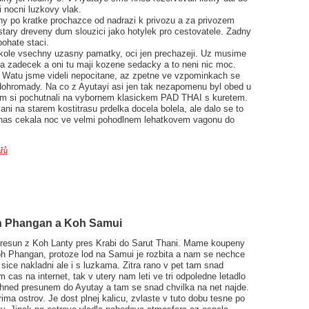
 nocni luzkovy vlak.
hy po kratke prochazce od nadrazi k privozu a za privozem
stary dreveny dum slouzici jako hotylek pro cestovatele. Zadny
bohate staci.
kole vsechny uzasny pamatky, oci jen prechazeji. Uz musime
la zadecek a oni tu maji kozene sedacky a to neni nic moc.
 Watu jsme videli nepocitane, az zpetne ve vzpominkach se
 dohromady. Na co z Ayutayi asi jen tak nezapomenu byl obed u
sem si pochutnali na vybornem klasickem PAD THAI s kuretem.
ni na starem kostitrasu prdelka docela bolela, ale dalo se to
z nas cekala noc ve velmi pohodlnem lehatkovem vagonu do
řů
oh Phangan a Koh Samui
presun z Koh Lanty pres Krabi do Sarut Thani. Mame koupeny
Koh Phangan, protoze lod na Samui je rozbita a nam se nechce
 sice nakladni ale i s luzkama. Zitra rano v pet tam snad
cas na internet, tak v utery nam leti ve tri odpoledne letadlo
hned presunem do Ayutay a tam se snad chvilka na net najde.
ma ostrov. Je dost plnej kalicu, zvlaste v tuto dobu tesne po