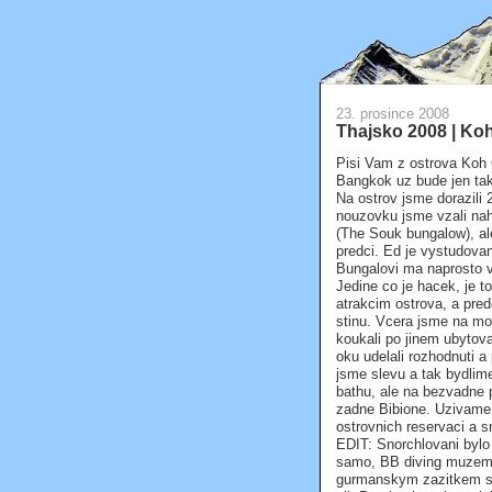
23. prosince 2008
Thajsko 2008 | Ko
Pisi Vam z ostrova Koh 
Bangkok uz bude jen tako
Na ostrov jsme dorazili
nouzovku jsme vzali nah
(The Souk bungalow), ale
predci. Ed je vystudovan
Bungalovi ma naprosto v
Jedine co je hacek, je t
atrakcim ostrova, a pred
stinu. Vcera jsme na mot
koukali po jinem ubytova
oku udelali rozhodnuti a
jsme slevu a tak bydlim
bathu, ale na bezvadne p
zadne Bibione. Uzivame s
ostrovnich reservaci a s
EDIT: Snorchlovani bylo 
samo, BB diving muzem j
gurmanskym zazitkem s 