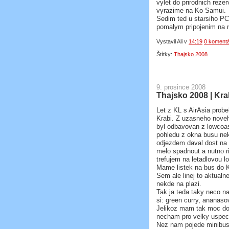
vylet do prirodnich reze
vyrazime na Ko Samui.
Sedim ted u starsiho PC
pomalym pripojenim na n
Vystavil Ali
v
14:19
0 koment
Štítky:
Thajsko 2008
9. prosince 2008
Thajsko 2008 | Kra
Let z KL s AirAsia probe
Krabi. Z uzasneho noveho
byl odbavovan z lowcoast 
pohledu z okna busu nek
odjezdem daval dost na c
melo spadnout a nutno r
trefujem na letadlovou l
Mame listek na bus do K
Sem ale linej to aktualn
nekde na plazi.
Tak ja teda taky neco na
si: green curry, ananas
Jelikoz mam tak moc dov
necham pro velky uspec
Nez nam pojede minibus 