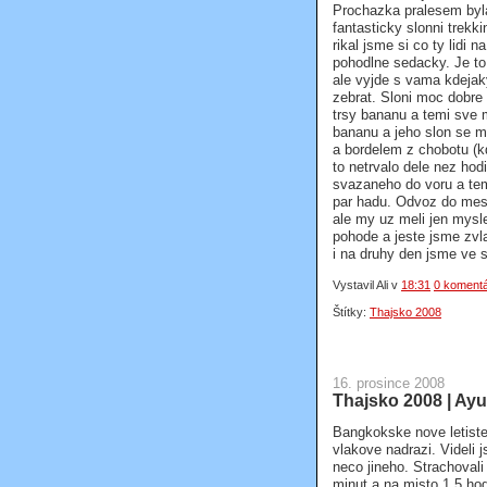
Prochazka pralesem byla 
fantasticky slonni trekk
rikal jsme si co ty lidi 
pohodlne sedacky. Je to
ale vyjde s vama kdejaky
zebrat. Sloni moc dobre
trsy bananu a temi sve m
bananu a jeho slon se 
a bordelem z chobotu (kd
to netrvalo dele nez ho
svazaneho do voru a temi
par hadu. Odvoz do mest
ale my uz meli jen mysle
pohode a jeste jsme zvl
i na druhy den jsme ve sv
Vystavil Ali
v
18:31
0 koment
Štítky:
Thajsko 2008
16. prosince 2008
Thajsko 2008 | Ay
Bangkokske nove letiste
vlakove nadrazi. Videli 
neco jineho. Strachovali
minut a na misto 1.5 hod