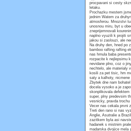
procpavani si cesty skzr
letaku.
Prochazku mestem jsme t
jednim Watem za druhym
atmosferou. Mnozstvi tu
unosnou miru, byt u obeda
zneprijemnovali koureni
naplno vyuzili k projiti
jakou si zaslouzi, ale n
Na druhy den, hned po z
bamboo rafting rafting e
nas hrnula baba presentu
rozpacite k nejlepsimu k
nevidane plno, coz o jin
nechtelo, ale materialy 
kosili za pet tisic, hm m
saty a kalhoty, nicmene 
Zbytek dne nam bohatel 
docela vysoko a je zapo
skonplikovala defektem
super, plny predevsim th
vesnicky, pravda trochu 
Vecer nas cekala prvni 
Treti den rano si nas vy
Anglie, Asutralie a Brazi
zazitkem byla asi navst
hadanek s mistnim prales
madarska dvojice mela z