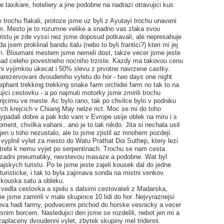
e taxikare, hoteliery a jine podobne na nadrazi otravujici kus
rochu flakali, protoze jsme uz byli z Ayutayi trochu unaveni
. Mesto je to rozumne velike a snadno vas zlaka svou
ristu je zde vyssi nez jsme doposud potkavali, ale nepresahuje
 jsem proklinal bandu italu (nebo to byli frantici?) kteri mi jej
m. Bloumani mestem jsme nemeli dost, takze vecer jsme jeste
 snad celeho povestneho nocniho trziste. Kazdy ma takovou cenu
eni vyjimkou ukecat i 50% slevu z prvotne navrzene castky.
arezervovani dvoudeniho vyletu do hor - two days one night
lephant trekking trekking snake farm orchidei farm no tak to na
jici cestovku - a po najmuti motorky jsme zmirili trochu
rijcimu ve meste. Ac bylo rano, tak po chvilce bylo v podniku
ych krejcich v Chiang May nelze rict. Moc se mi do toho
vypadali dobre a pak kdo vam v Evrope usije oblek na miru i s
oment, chvilka vahani.. ano je to tak nikdo. Jita si nechala usit
jen u toho nezustalo, ale to jsme zjistil az mnohem pozdeji.
vyplnil vylet za mesto do Watu Prathat Doi Suthep, ktery lezi
trebi k nemu vyjet po serpentinach. Trochu se nam cesta
 zadni pneumatiky, nevstevou masaze a podobne. Wat byl
ajskych turistu. Po te jsme jeste zajeli kousek dal do jedne
turisticke, i tak to byla zajimava sonda na mistni venkov.
zkouska satu a obleku.
zvedla cestovka a spolu s dalsimi cestovateli z Madarska,
lie jsme zamirili v male skupince 10 lidi do hor. Nejvyraznejsi
eva hadi farmy, podvecerni prichod do horske vesnicky a vecer
nim borcem. Nasledujici den jsme se rozdelili, nebot jen mi a
aplaceny dvoudenni vylet, zbytek skupiny mel tridenni.