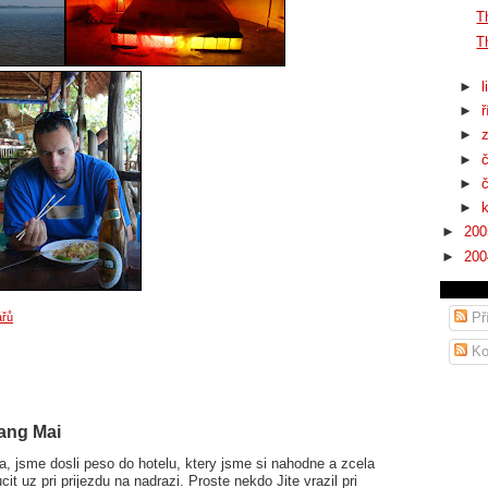
T
T
►
l
►
ř
►
►
►
►
►
20
►
20
Př
ářů
Ko
iang Mai
, jsme dosli peso do hotelu, ktery jsme si nahodne a zcela
t uz pri prijezdu na nadrazi. Proste nekdo Jite vrazil pri