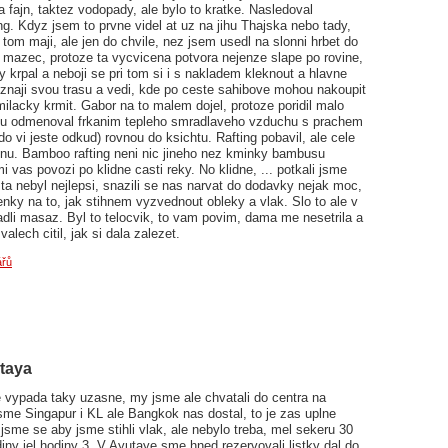
fajn, taktez vodopady, ale bylo to kratke. Nasledoval
ing. Kdyz jsem to prvne videl at uz na jihu Thajska nebo tady,
na tom maji, ale jen do chvile, nez jsem usedl na slonni hrbet do
 mazec, protoze ta vycvicena potvora nejenze slape po rovine,
 krpal a neboji se pri tom si i s nakladem kleknout a hlavne
 znaji svou trasu a vedi, kde po ceste sahibove mohou nakoupit
ilacky krmit. Gabor na to malem dojel, protoze poridil malo
mu odmenoval frkanim tepleho smradlaveho vzduchu s prachem
o vi jeste odkud) rovnou do ksichtu. Rafting pobavil, ale cele
dinu. Bamboo rafting neni nic jineho nez kminky bambusu
 vas povozi po klidne casti reky. No klidne, ... potkali jsme
a nebyl nejlepsi, snazili se nas narvat do dodavky nejak moc,
nky na to, jak stihnem vyzvednout obleky a vlak. Slo to ale v
adli masaz. Byl to telocvik, to vam povim, dama me nesetrila a
alech citil, jak si dala zalezet.
ářů
utaya
 vypada taky uzasne, my jsme ale chvatali do centra na
jsme Singapur i KL ale Bangkok nas dostal, to je zas uplne
 jsme se aby jsme stihli vlak, ale nebylo treba, mel sekeru 30
iny jel hodiny 3. V Ayutaye sme hned rezervovali listky dal do