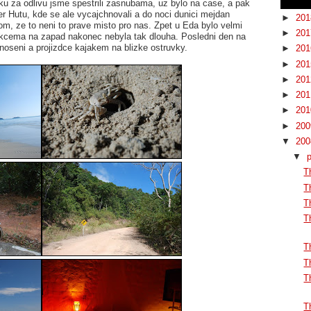
ku za odlivu jsme spestrili zasnubama, uz bylo na case, a pak
ger Hutu, kde se ale vycajchnovali a do noci dunici mejdan
►
20
tom, ze to neni to prave misto pro nas. Zpet u Eda bylo velmi
►
20
akcema na zapad nakonec nebyla tak dlouha. Posledni den na
enoseni a projizdce kajakem na blizke ostruvky.
►
20
►
20
►
20
►
20
►
20
►
20
▼
20
▼
T
T
T
T
T
T
T
T