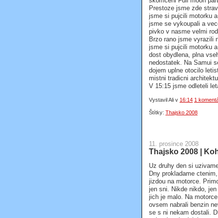
skomceni Full moon part
Prestoze jsme zde stravi
jsme si pujcili motorku 
jsme se vykoupali a vec
pivko v nasme velmi rod
Brzo rano jsme vyrazili 
jsme si pujcili motorku a
dost obydlena, plna vse
nedostatek. Na Samui se
dojem uplne otocilo let
mistni tradicni architekt
V 15:15 jsme odleteli l
Vystavil Ali
v
16:14
1 koment
Štítky:
Thajsko 2008
11. prosince 2008
Thajsko 2008 | Ko
Uz druhy den si uzivame
Dny prokladame ctenim,
jizdou na motorce. Prim
jen sni. Nikde nikdo, je
jich je malo. Na motorce
ovsem nabrali benzin ne
se s ni nekam dostali. 