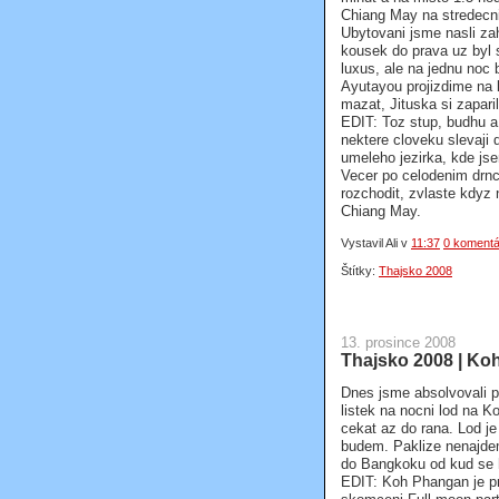
Chiang May na stredecni
Ubytovani jsme nasli za
kousek do prava uz byl 
luxus, ale na jednu noc 
Ayutayou projizdime na 
mazat, Jituska si zapari
EDIT: Toz stup, budhu a
nektere cloveku slevaji
umeleho jezirka, kde j
Vecer po celodenim drnca
rozchodit, zvlaste kdy
Chiang May.
Vystavil Ali
v
11:37
0 komentá
Štítky:
Thajsko 2008
13. prosince 2008
Thajsko 2008 | K
Dnes jsme absolvovali 
listek na nocni lod na 
cekat az do rana. Lod je
budem. Paklize nenajdem 
do Bangkoku od kud se 
EDIT: Koh Phangan je pri