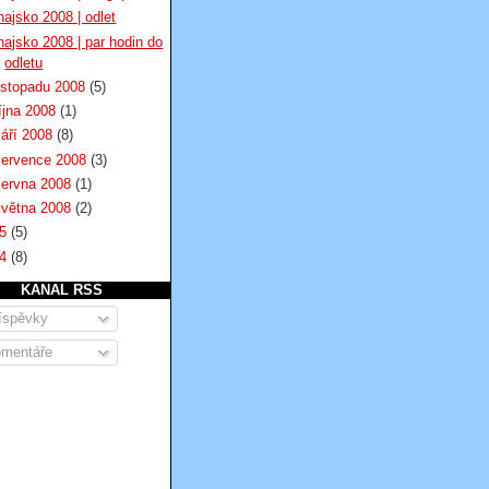
hajsko 2008 | odlet
hajsko 2008 | par hodin do
odletu
istopadu 2008
(5)
íjna 2008
(1)
září 2008
(8)
července 2008
(3)
června 2008
(1)
května 2008
(2)
05
(5)
04
(8)
KANAL RSS
íspěvky
mentáře