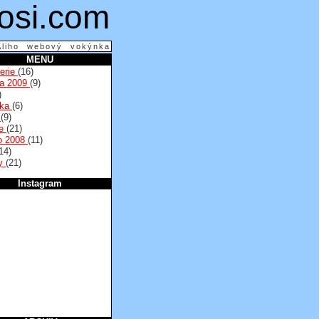
osi.com
Aliho webový vokýnka
MENU
lerie
(16)
na 2009
(9)
)
lka
(6)
a
(9)
se
(21)
o 2008
(11)
14)
py
(21)
Instagram