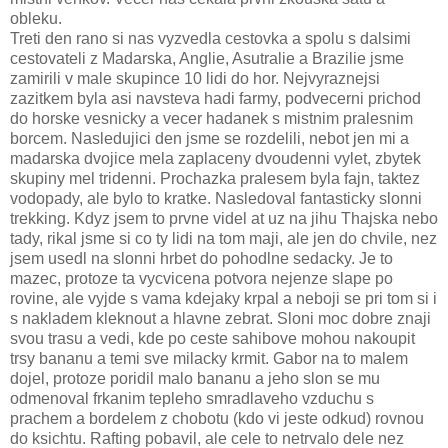
obleku.
Treti den rano si nas vyzvedla cestovka a spolu s dalsimi
cestovateli z Madarska, Anglie, Asutralie a Brazilie jsme
zamirili v male skupince 10 lidi do hor. Nejvyraznejsi
zazitkem byla asi navsteva hadi farmy, podvecerni prichod
do horske vesnicky a vecer hadanek s mistnim pralesnim
borcem. Nasledujici den jsme se rozdelili, nebot jen mi a
madarska dvojice mela zaplaceny dvoudenni vylet, zbytek
skupiny mel tridenni. Prochazka pralesem byla fajn, taktez
vodopady, ale bylo to kratke. Nasledoval fantasticky slonni
trekking. Kdyz jsem to prvne videl at uz na jihu Thajska nebo
tady, rikal jsme si co ty lidi na tom maji, ale jen do chvile, nez
jsem usedl na slonni hrbet do pohodlne sedacky. Je to
mazec, protoze ta vycvicena potvora nejenze slape po
rovine, ale vyjde s vama kdejaky krpal a neboji se pri tom si i
s nakladem kleknout a hlavne zebrat. Sloni moc dobre znaji
svou trasu a vedi, kde po ceste sahibove mohou nakoupit
trsy bananu a temi sve milacky krmit. Gabor na to malem
dojel, protoze poridil malo bananu a jeho slon se mu
odmenoval frkanim tepleho smradlaveho vzduchu s
prachem a bordelem z chobotu (kdo vi jeste odkud) rovnou
do ksichtu. Rafting pobavil, ale cele to netrvalo dele nez