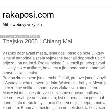
rakaposi.com
Aliho webový vokýnka
18. prosince 2008
Thajsko 2008 | Chiang Mai
V ramci poznavani mesta, jsme dosli peso do hotelu, ktery
jsme si nahodne a zcela vyjmecne nechali doporucit uz pri
prijezdu na nadrazi. Proste nekdo Jite vrazil pri procpavani
si cesty skzre taxikare, hoteliery a jine podobne na nadrazi
otravujici kus letaku.
Prochazku mestem jsme trochu flakali, protoze jsme uz byli
z Ayutayi trochu unaveni jednim Watem za druhym. Mesto je
to rozumne velike a snadno vas zlaka svou atmosferou.
Mnozstvi turistu je zde vyssi nez jsme doposud potkavali,
ale nepresahuje unosnou miru, byt u obeda jsem proklinal
bandu italu (nebo to byli frantici?) kteri mi jej zneprijemnovali
kourenim. Bloumani mestem jsme nemeli dost, takze vecer