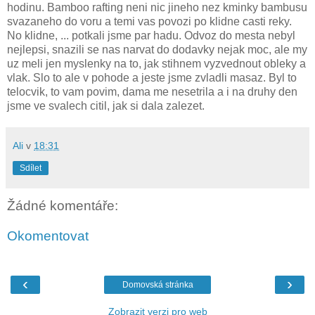
hodinu. Bamboo rafting neni nic jineho nez kminky bambusu
svazaneho do voru a temi vas povozi po klidne casti reky.
No klidne, ... potkali jsme par hadu. Odvoz do mesta nebyl
nejlepsi, snazili se nas narvat do dodavky nejak moc, ale my
uz meli jen myslenky na to, jak stihnem vyzvednout obleky a
vlak. Slo to ale v pohode a jeste jsme zvladli masaz. Byl to
telocvik, to vam povim, dama me nesetrila a i na druhy den
jsme ve svalech citil, jak si dala zalezet.
Ali
v
18:31
Sdílet
Žádné komentáře:
Okomentovat
‹
›
Domovská stránka
Zobrazit verzi pro web