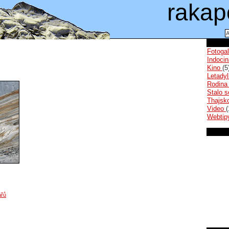
rakap
Fotoga
Indoci
Kino
(5
Letady
Rodin
Stalo 
Thajsk
Video
(
Webti
ářů