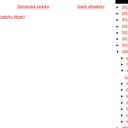
Domovská stránka
Starší příspěvky
►
20
►
20
íspěvky (Atom)
►
20
►
20
►
20
►
20
►
20
▼
20
►
►
ř
▼
G
►
►
►
►
►
►
►