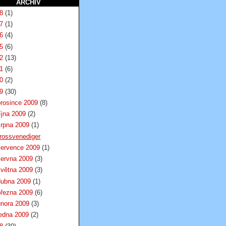
ARCHIV
18
(1)
17
(1)
16
(4)
15
(6)
12
(13)
11
(6)
10
(2)
09
(30)
prosince 2009
(8)
íjna 2009
(2)
srpna 2009
(1)
rossvenediger
července 2009
(1)
června 2009
(3)
května 2009
(3)
dubna 2009
(1)
března 2009
(6)
února 2009
(3)
ledna 2009
(2)