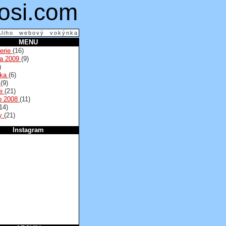
osi.com
Aliho webový vokýnka
MENU
lerie
(16)
na 2009
(9)
)
lka
(6)
a
(9)
se
(21)
o 2008
(11)
14)
py
(21)
Instagram