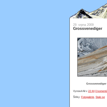
29. srpna 2009
Grossvenediger
Grossvenediger
Vystavil Ali
v
22:44
0 koment
Štítky:
Fotogalerie
,
Stalo se