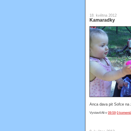
18. května 2012
Kamaradky
Anca dava pit Sofce na 
Vystavil Ali
v
09:59
0 koment