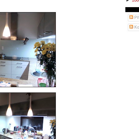
►
20
Př
Ko