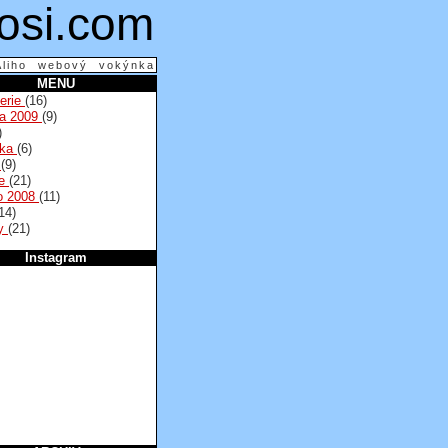
osi.com
Aliho webový vokýnka
MENU
lerie
(16)
na 2009
(9)
)
lka
(6)
a
(9)
se
(21)
o 2008
(11)
14)
py
(21)
Instagram