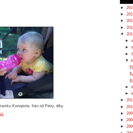
►
20
►
20
►
20
►
20
▼
20
►
►
►
▼
P
K
K
►
►
►
20
zamku Konopiste, foto od Petry, diky.
►
20
►
20
ářů
►
20
►
20