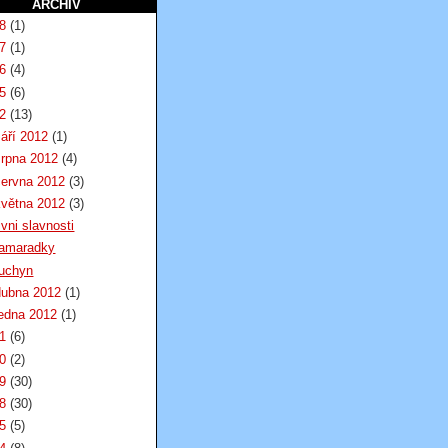
ARCHIV
18
(1)
17
(1)
16
(4)
15
(6)
12
(13)
září 2012
(1)
srpna 2012
(4)
června 2012
(3)
května 2012
(3)
ivni slavnosti
amaradky
uchyn
dubna 2012
(1)
ledna 2012
(1)
11
(6)
10
(2)
09
(30)
08
(30)
05
(5)