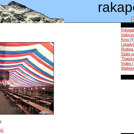
rakap
Fotoga
Indoci
Kino
(5
Letady
Rodin
Stalo 
Thajsk
Video
(
Webti
d
řů