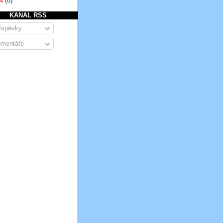
04
(8)
KANAL RSS
íspěvky
mentáře