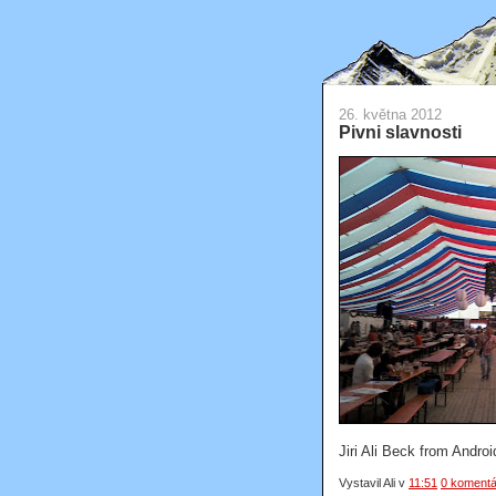
26. května 2012
Pivni slavnosti
Jiri Ali Beck from Androi
Vystavil Ali
v
11:51
0 komentá