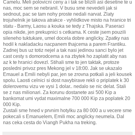
Camelu. Meli polovicni ceny a i tak se blizili asi desetine te u
nas, moc sem se nebranil. V busu sme nevedeli jak si
sednout, pac se tam nohy proste nedali narvat. Zlaty
trojuhelnik je takova atrakce - vyhlidkove misto na hranice tri
statu - Barmy, Laosu a kouka se tedy z Thajska. Paseraci
opia nikde, jen prekupnici s cetkama. K ceste jsem pouzili
sileneho tuktukare, umel docela dobre anglicky. Zpatky nas
hodil k nakladacku nacpanem thajcema a parem Frantiku.
Zadnej bus uz totiz nejel a tak nasi jedinou sanci bylo jet
cast cesty s domorodcema a na zbytek ho zaplatit aby nas
az k te hranici dovezl. Stihali sme to jen taktak, protoze
posledni privoz pres Mekong jel v 18:00. Jak se ukazalo
Emauel a Emili nebyli par, jen se zrovna potkali a jeli kousek
spolu. Laosti celnici si dost navybirave rekli o priplatek k 30
dolerovemu vizu ve vysi 1 dolar.. nedalo se nic delat. Stali
se z nas milionari. Za korunu dostanete asi 500 Kip a
bankomat umi vydat maximalne 700 000 Kip za poplatek 20
000 Kip.
Zustali sme hned v prvnim hotylku za 80 000 a u vecere sme
pokecali s Emanuelem, Emili moc anglicky neumela. Dal
nas ceka cesta do Viangh Pukha na treking.