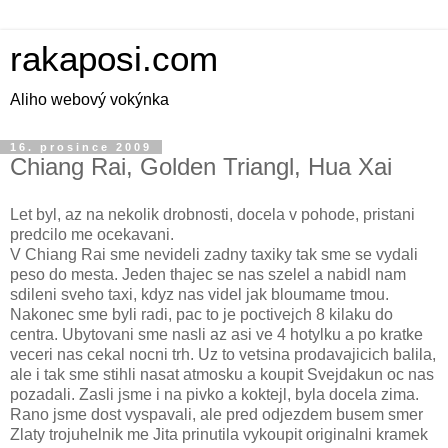
rakaposi.com
Aliho webový vokýnka
16. prosince 2009
Chiang Rai, Golden Triangl, Hua Xai
Let byl, az na nekolik drobnosti, docela v pohode, pristani
predcilo me ocekavani.
V Chiang Rai sme nevideli zadny taxiky tak sme se vydali
peso do mesta. Jeden thajec se nas szelel a nabidl nam
sdileni sveho taxi, kdyz nas videl jak bloumame tmou.
Nakonec sme byli radi, pac to je poctivejch 8 kilaku do
centra. Ubytovani sme nasli az asi ve 4 hotylku a po kratke
veceri nas cekal nocni trh. Uz to vetsina prodavajicich balila,
ale i tak sme stihli nasat atmosku a koupit Svejdakun oc nas
pozadali. Zasli jsme i na pivko a koktejl, byla docela zima.
Rano jsme dost vyspavali, ale pred odjezdem busem smer
Zlaty trojuhelnik me Jita prinutila vykoupit originalni kramek