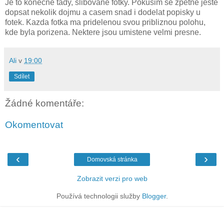
Je to konecne tady, slibovane fotky. Pokusim se zpetne jeste
dopsat nekolik dojmu a casem snad i dodelat popisky u
fotek. Kazda fotka ma pridelenou svou pribliznou polohu,
kde byla porizena. Nektere jsou umistene velmi presne.
Ali
v
19:00
Sdílet
Žádné komentáře:
Okomentovat
‹
›
Domovská stránka
Zobrazit verzi pro web
Používá technologii služby
Blogger
.