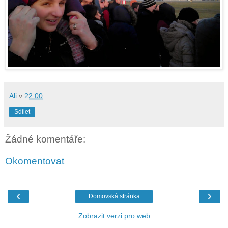
Ali
v
22:00
Sdílet
Žádné komentáře:
Okomentovat
‹
›
Domovská stránka
Zobrazit verzi pro web